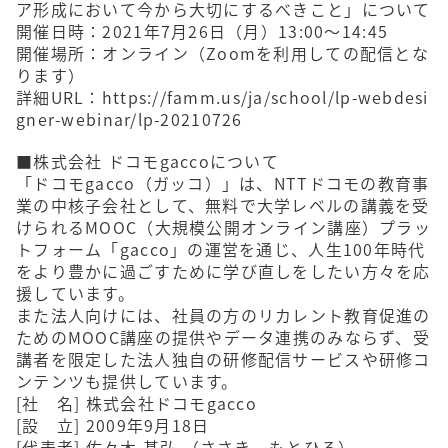
ア形成において今から大切にするべきこと」について
開催日時：2021年7月26日（月）13:00〜14:45
開催場所：オンライン（Zoomを利用しての配信とな
ります）
詳細URL：
https://famm.us/ja/school/lp-webdesi
gner-webinar/lp-20210726
■株式会社 ドコモgaccoについて
「ドコモgacco（ガッコ）」は、NTTドコモの教育事
業の中核子会社として、無料で大学レベルの講義を受
けられるMOOC（大規模公開オンライン講座）プラッ
トフォーム「gacco」の運営を通じ、人生100年時代
をより豊かに過ごすために学び直しをしたい方々を応
援しています。
また法人向けには、社員の方のリカレント教育促進の
ためのMOOC講座の提供やデータ連携のみならず、受
講者を限定した法人独自の研修配信サービスや研修コ
ンテンツも提供しています。
[社 名] 株式会社ドコモgacco
[設 立] 2009年9月18日
[代表者] 佐々木 基弘 （ささき もとひろ）