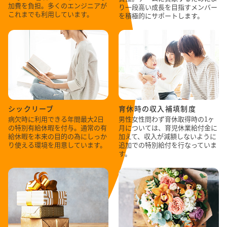
加費を負担。多くのエンジニアが
り一段高い成長を目指すメンバー
これまでも利用しています。
を積極的にサポートします。
シックリーブ
育休時の収入補填制度
病欠時に利用できる年間最大2日
男性女性問わず育休取得時の1ヶ
の特別有給休暇を付与。通常の有
月については、育児休業給付金に
給休暇を本来の目的の為にしっか
加えて、収入が減額しないように
り使える環境を用意しています。
追加での特別給付を行なっていま
す。