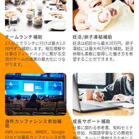
チームランチ補助
妊活/卵子凍結補助
2人以上でランチに行けば最大1,0
妊活は初診から最大10万円、卵子
00円ずつ補助します。相互理解や
凍結には最大40万円を補助。妊活
仕事のフィードバックに繋がる交
休暇も柔軟に取得した働き方を希
流がチームの成果の最大化につな
望することができます。
がります。
海外カンファレンス参加補
成長サポート補助
助
仕事に関わる参考書、有料セミナ
AWS re:invent、WWDC、Google
ー参加、外国語学習などの費用を
IOなどの著名カンファレンスの参
負担。チームに貢献するためによ