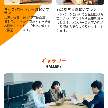
キッズ/パートナーお祝いプ
両親誕生日お祝いプラン
ラン
メンバーのご両親の誕生日には希
お祝い体験に最大1万円の補助。
望に合わせて会社から花束をお届
誕生日にしっかり家族と向き合え
けします。メンバーの家族の絆が
る機会をつくり、「幸せに働く」
より深まる機会づくりをサポート
を推進しています。
します。
ギャラリー
GALLERY