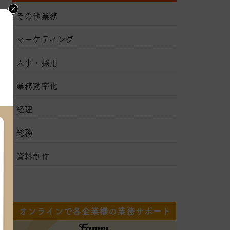
その他業務
マーケティング
人事・採用
業務効率化
経理
総務
資料制作