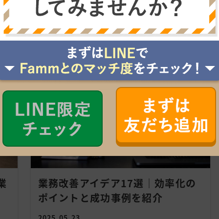
務
められるが、どうしたらいいかわからない」とい
事
った悩みを抱える営業担当者も多いのではないで
具
しょうか。 会議資料はいくつかのポイントを押
[…]
率化
業務効率化
業
業務改善アイデア17選｜効率化の
ポイントと成功事例を紹介
2025.05.23