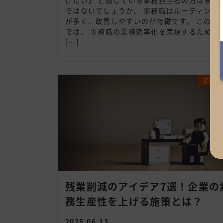
ではないでしょうか。 事務職はルーティン業
が多く、改善しやすいのが特徴です。 この記
では、 事務職の業務効率化を実現するための
[…]
業務効
残業削減のアイデア7選！企業の
務生産性を上げる施策とは？
2025.06.13