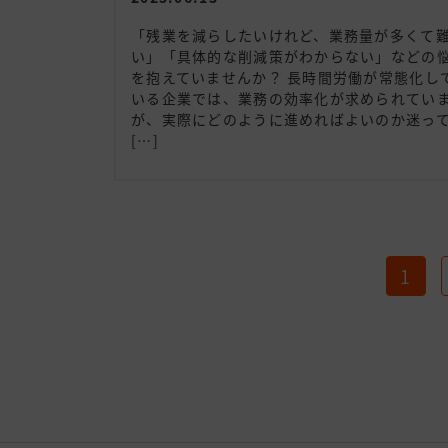
「残業を減らしたいけれど、業務量が多くて
い」「具体的な削減策がわからない」などの
を抱えていませんか？ 長時間労働が常態化し
いる企業では、業務の効率化が求められてい
が、実際にどのように進めればよいのか迷っ
[…]
投
1
稿
の
ペ
ー
ジ
送
り