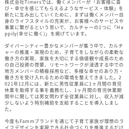
株式会社Timersでは、働くメンバーが「お客様に喜
び・幸せを感じてもらえるようなサービス・体験」を
新たに生み出していくために、まずは働くメンバー自
身のライフスタイルの充実が、お客様へのサービスや
事業に繋がるという思いで、カルチャーの1つに「Ha
ppily(幸せに働く)」を掲げています。
ダイバーシティー豊かなメンバーが集う中で、カルチ
ャーの推進・実現のため、子育てをしながらの柔軟な
働き方の実現、家族を大切にする価値観や成長のため
の自己投資の啓蒙、リモートワークが浸透する中での
地方メンバーの積極採用など、多様な幸せのあり方・
働き方を受け入れるための環境を整えてきました。2
021年12月には、新たに男性従業員に1ヶ月間の育児
休業を取得する事を義務化し、1ヶ月間の育児休業期
間中に関しては男女問わず全従業員に対し、収入が減
少しないよう特別補助を支給することを導入しまし
た。
今度もFammブランドを通じて子育て家族が理想のラ
イフデザインを実現できる社会づくりを推進するだけ