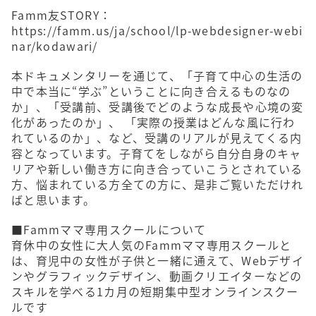
Famm友STORY：
https://famm.us/ja/school/lp-webdesigner-webi
nar/kodawari/
本ドキュメンタリーを通じて、「子育て中心の生活の
中で本当に“学ぶ”ということに向き合えるものなの
か」、「受講前、受講後でどのような成長や心境の変
化があったのか」、 「実際の授業はどんな風に行わ
れているのか」、など、受講のリアルが見えてくる内
容となっています。子育てをしながら自分自身のキャ
リアや新しい働き方に向き合っていこうとされている
方、悩まれている方全ての方に、是非ご覧いただけれ
ばと思います。
■Fammママ専用スクールについて
育休中の女性に大人気のFammママ専用スクールと
は、育児中の女性が子供と一緒に通えて、Webデザイ
ンやグラフィックデザイン、動画クリエイターなどの
スキルを学べる1カ月の短期集中型オンラインスクー
ルです