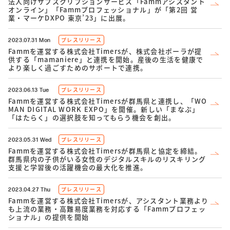
法人向けサブスクリプションサービス「Fammアシスタント
オンライン」「Fammプロフェッショナル」が「第2回 営
業・マーケDXPO 東京’23」に出展。
プレスリリース
2023.07.31 Mon
Fammを運営する株式会社Timersが、株式会社ポーラが提
供する「mamaniere」と連携を開始。産後の生活を健康で
より楽しく過ごすためのサポートで連携。
プレスリリース
2023.06.13 Tue
Fammを運営する株式会社Timersが群馬県と連携し、「WO
MAN DIGITAL WORK EXPO」を開催。新しい「まなぶ」
「はたらく」の選択肢を知ってもらう機会を創出。
プレスリリース
2023.05.31 Wed
Fammを運営する株式会社Timersが群馬県と協定を締結。
群馬県内の子供がいる女性のデジタルスキルのリスキリング
支援と学習後の活躍機会の最大化を推進。
プレスリリース
2023.04.27 Thu
Fammを運営する株式会社Timersが、アシスタント業務より
も上流の業務・高難易度業務を対応する「Fammプロフェッ
ショナル」の提供を開始