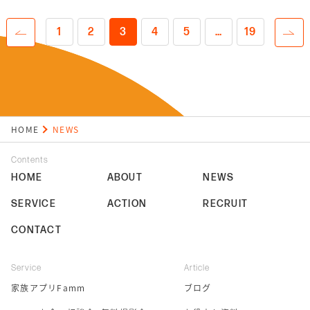
1
2
3
4
5
…
19
HOME
NEWS
Contents
HOME
ABOUT
NEWS
SERVICE
ACTION
RECRUIT
CONTACT
Service
Article
家族アプリFamm
ブログ