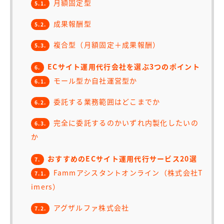
月額固定型
5.1.
成果報酬型
5.2.
複合型（月額固定＋成果報酬）
5.3.
ECサイト運用代行会社を選ぶ3つのポイント
6.
モール型か自社運営型か
6.1.
委託する業務範囲はどこまでか
6.2.
完全に委託するのかいずれ内製化したいの
6.3.
か
おすすめのECサイト運用代行サービス20選
7.
Fammアシスタントオンライン（株式会社T
7.1.
imers）
アグザルファ株式会社
7.2.