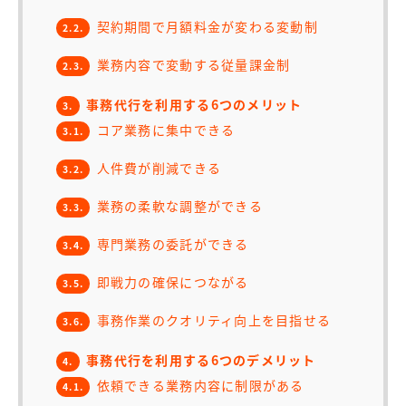
契約期間で月額料金が変わる変動制
2.2.
業務内容で変動する従量課金制
2.3.
事務代行を利用する6つのメリット
3.
コア業務に集中できる
3.1.
人件費が削減できる
3.2.
業務の柔軟な調整ができる
3.3.
専門業務の委託ができる
3.4.
即戦力の確保につながる
3.5.
事務作業のクオリティ向上を目指せる
3.6.
事務代行を利用する6つのデメリット
4.
依頼できる業務内容に制限がある
4.1.