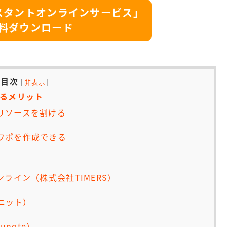
スタントオンラインサービス」
料ダウンロード
目次
[
]
非表示
るメリット
リソースを割ける
ワポを作成できる
ライン（株式会社TIMERS）
社ニット）
unote）