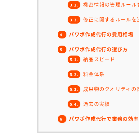
機密情報の管理ルール
3.2.
修正に関するルールを
3.3.
パワポ作成代行の費用相場
4.
パワポ作成代行の選び方
5.
納品スピード
5.1.
料金体系
5.2.
成果物のクオリティの
5.3.
過去の実績
5.4.
パワポ作成代行で業務の効率
6.