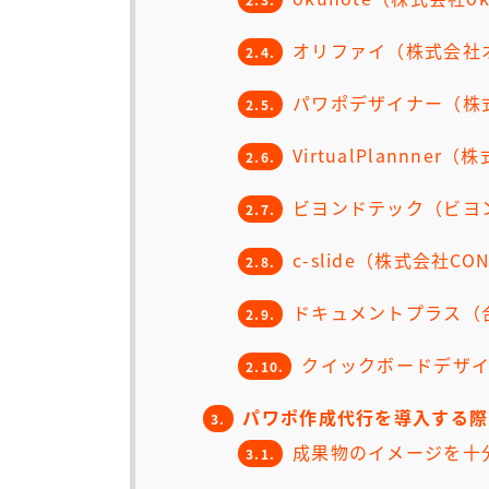
オリファイ（株式会社
2.4.
パワポデザイナー（株
2.5.
VirtualPlannne
2.6.
ビヨンドテック（ビヨ
2.7.
c-slide（株式会社CO
2.8.
ドキュメントプラス（
2.9.
クイックボードデザイ
2.10.
パワポ作成代行を導入する際
3.
成果物のイメージを十
3.1.