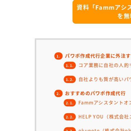
資料「Fammアシ
を無
パワポ作成代行企業に外注す
1.
コア業務に自社の人的
1.1.
自社よりも質が高いパ
1.2.
おすすめのパワポ作成代行
2.
Fammアシスタントオン
2.1.
HELP YOU（株式会
2.2.
okunote（株式会社ok
2.3.