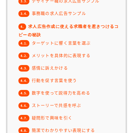
デザイナー職の求人広告サンプル
3.3.
事務職の求人広告サンプル
3.4.
求人広告作成に使える求職者を惹きつけるコ
4.
ピーの秘訣
ターゲットに響く言葉を選ぶ
4.1.
メリットを具体的に表現する
4.2.
感情に訴えかける
4.3.
行動を促す言葉を使う
4.4.
数字を使って説得力を高める
4.5.
ストーリーで共感を呼ぶ
4.6.
疑問形で興味を引く
4.7.
簡潔でわかりやすい表現にする
4.8.