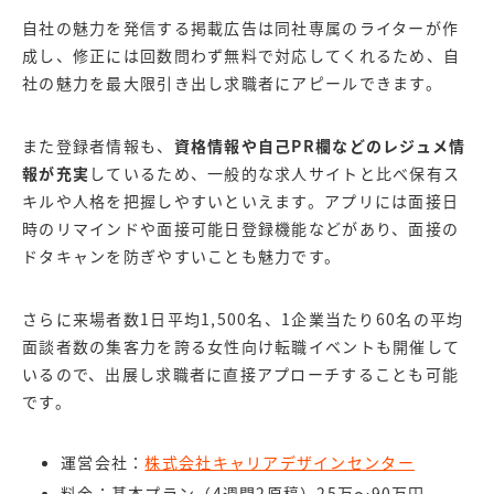
自社の魅力を発信する掲載広告は同社専属のライターが作
成し、修正には回数問わず無料で対応してくれるため、自
社の魅力を最大限引き出し求職者にアピールできます。
また登録者情報も、
資格情報や自己PR欄などのレジュメ情
報が充実
しているため、一般的な求人サイトと比べ保有ス
キルや人格を把握しやすいといえます。アプリには面接日
時のリマインドや面接可能日登録機能などがあり、面接の
ドタキャンを防ぎやすいことも魅力です。
さらに来場者数1日平均1,500名、1企業当たり60名の平均
面談者数の集客力を誇る女性向け転職イベントも開催して
いるので、出展し求職者に直接アプローチすることも可能
です。
運営会社：
株式会社キャリアデザインセンター
料金：基本プラン（4週間2原稿）25万～90万円