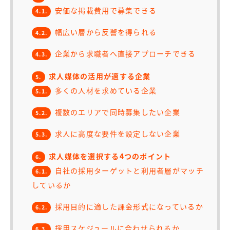
安価な掲載費用で募集できる
4.1.
幅広い層から反響を得られる
4.2.
企業から求職者へ直接アプローチできる
4.3.
求人媒体の活用が適する企業
5.
多くの人材を求めている企業
5.1.
複数のエリアで同時募集したい企業
5.2.
求人に高度な要件を設定しない企業
5.3.
求人媒体を選択する4つのポイント
6.
自社の採用ターゲットと利用者層がマッチ
6.1.
しているか
採用目的に適した課金形式になっているか
6.2.
採用スケジュールに合わせられるか
6.3.