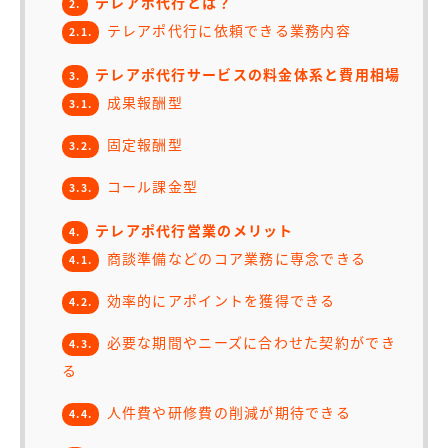
テレアポ代行とは？
2.
テレアポ代行に依頼できる業務内容
2.1.
テレアポ代行サービスの料金体系と費用相場
3.
成果報酬型
3.1.
固定報酬型
3.2.
コール課金型
3.3.
テレアポ代行営業のメリット
4.
商談準備などのコア業務に専念できる
4.1.
効率的にアポイントを獲得できる
4.2.
必要な期間やニーズに合わせた契約ができ
4.3.
る
人件費や研修費の削減が期待できる
4.4.