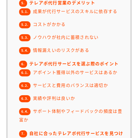
テレアポ代行営業のデメリット
5.
成果が代行サービスのスキルに依存する
5.1.
コストがかかる
5.2.
ノウハウが社内に蓄積されない
5.3.
情報漏えいのリスクがある
5.4.
テレアポ代行サービスを選ぶ際のポイント
6.
アポイント獲得以外のサービスはあるか
6.1.
サービスと費用のバランスは適切か
6.2.
実績や評判は良いか
6.3.
サポート体制やフィードバックの頻度は豊
6.4.
富か
自社に合ったテレアポ代行サービスを見つけ
7.